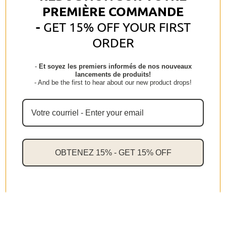
PREMIÈRE COMMANDE
menthée.
-
GET 15% OFF YOUR FIRST
Pour plus d'informations sur les produits individuel, cliquez
ORDER
sur les liens ci-dessous.
Talons doux 11g
-
Et soyez les premiers informés de nos nouveaux
lancements de produits!
- And be the first to hear about our new product drops!
Pieds doux
Pierre ponce
La livraison est gratuite pour tout achat de 100$ et plus
avant taxes (Québec seulement) ~ Delivery is free for any
OBTENEZ 15% - GET 15% OFF
purchase of $ 100 or more before taxes (Quebec only)
Share
Tweet
Pin it