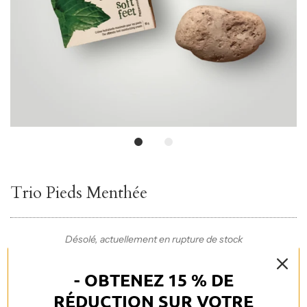
Trio Pieds Menthée
Désolé, actuellement en rupture de stock
- OBTENEZ 15 % DE
Après une longue journée au travaille, prenez quelques
RÉDUCTION SUR VOTRE
minutes pour vous détendre à l'aide de ce trio pieds