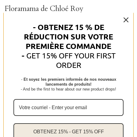
Floramama de Chloé Roy
$49.95
- OBTENEZ 15 % DE
RÉDUCTION SUR VOTRE
PREMIÈRE COMMANDE
Ajouter au panier
-
GET 15% OFF YOUR FIRST
ORDER
-
Et soyez les premiers informés de nos nouveaux
lancements de produits!
- And be the first to hear about our new product drops!
Cet ouvrage compile notre savoir-faire des 9 dernières
années à pratiquer la floriculture écologique à échelle
humaine sur petite surface, à Frelighsburg au Québec.
Que ce soit pour nourrir le projet d'une ferme florale, cultiver
le jardin de fleurs de vos rêves ou simplement pour vous
OBTENEZ 15% - GET 15% OFF
laisser porter par les magnifiques photos, d'un chapitre à